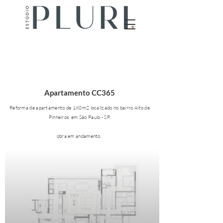
Apartamento CC365
Reforma de apartamento de
180m2
localizado
no
bairro
Alto de
Pinheiros
em São Paulo - SP.​
obra em andamento.